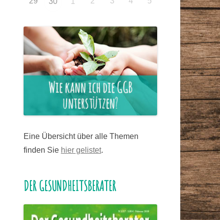
29
2
3
4
5
30
1
Eine Übersicht über alle Themen
finden Sie
hier gelistet
.
DER GESUNDHEITSBERATER