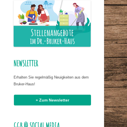
ER NAHRUNG
IS HASSAN EL
R
G
AT DR. BIRMANNS
NEWSLETTER
Erhalten Sie regelmäßig Neuigkeiten aus dem
Bruker-Haus!
» Zum Newsletter
GGB @ SOCIAL MEDIA