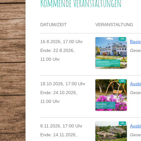
Kommende Veranstaltungen
STAMMTISCHE
VORTRÄGE
GESUNDHEITSBERATER
DATUM/ZEIT
VERANSTALTUNG
ZEITSCHRIFT
DR. MAX-OTTO-BRUKE
16.8.2026, 17:00 Uhr
Basis
Ende: 22.8.2026,
Gesel
DR.-BRUKER-GARTEN
11:00 Uhr
PRESSE
18.10.2026, 17:00 Uhr
Ausbi
Ende: 24.10.2026,
Gesel
11:00 Uhr
8.11.2026, 17:00 Uhr
Ausbi
Ende: 14.11.2026,
Gesel