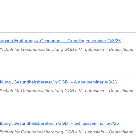
UMWELT
ORDNUNG UNSER
AUFBAUSEMINARE
VORTRÄGE LAHNSTEIN
GESPRÄCHSKRE
 GGB
LEBEN & PSYCHE
WISSENSCHAFTLE
KHOMRI
SCHLUSSSEMINARE
VORTRÄGE EXTERN
VOLLWERTKOST
VIDEOS
MATHIAS JUN
PRAXISSEMINARE
R
BIOGRAFIE
wissen Ernährung & Gesundheit – Grundlagenseminar G/3/26
NACH THEMENGEBIETEN
ÄRZTLICHER R
lschaft für Gesundheitsberatung GGB e.V.
,
Lahnstein
–
Deutschland
LEBENSBERATUNG
POLITISCHES ENGAGEMENT
WEITERE SEMINARE
SEMINARPROGRAMM BESTELLEN
ldung „Gesundheitsberater/in GGB“ – Aufbauseminar A/3/26
lschaft für Gesundheitsberatung GGB e.V.
,
Lahnstein
–
Deutschland
ldung „Gesundheitsberater/in GGB“ – Schlussseminar S/3/26
lschaft für Gesundheitsberatung GGB e.V.
,
Lahnstein
–
Deutschland