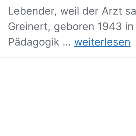
Lebender, weil der Arzt sa
Greinert, geboren 1943 in
Organspende
Pädagogik …
weiterlesen
–
nie
wieder.
Organtransplantation
aus
der
Sicht
einer
Betroffenen