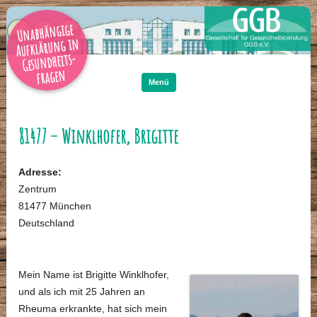
Unabhängige
Aufklärung in
Gesundheits-
Zum
Inhalt
fragen
springen
Menü
81477 – Winklhofer, Brigitte
Adresse:
Zentrum
81477 München
Deutschland
Mein Name ist Brigitte Winklhofer,
und als ich mit 25 Jahren an
Rheuma erkrankte, hat sich mein