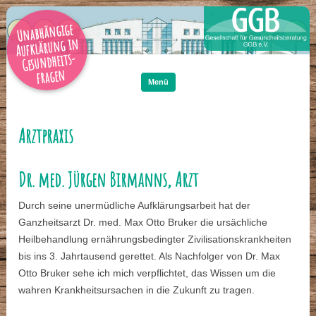
Unabhängige
Aufklärung in
Gesundheits-
Zum
Inhalt
fragen
springen
Menü
Arztpraxis
Dr. med. Jürgen Birmanns, Arzt
Durch seine unermüdliche Aufklärungsarbeit hat der
Ganzheitsarzt Dr. med. Max Otto Bruker die ursächliche
Heilbehandlung ernährungsbedingter Zivilisationskrankheiten
bis ins 3. Jahrtausend gerettet. Als Nachfolger von Dr. Max
Otto Bruker sehe ich mich verpflichtet, das Wissen um die
wahren Krankheitsursachen in die Zukunft zu tragen.