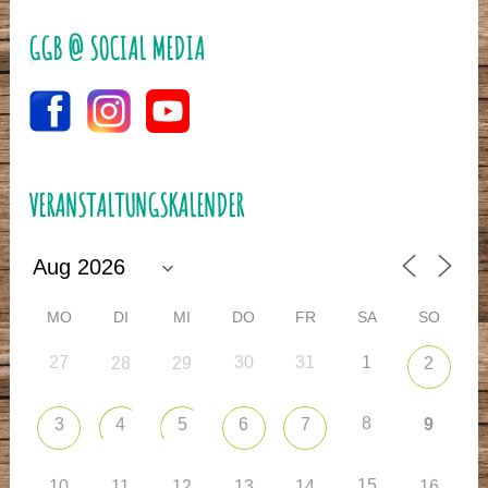
GGB @ SOCIAL MEDIA
VERANSTALTUNGSKALENDER
MO
DI
MI
DO
FR
SA
SO
27
30
31
1
28
29
2
8
3
4
5
6
7
9
15
10
11
12
13
14
16