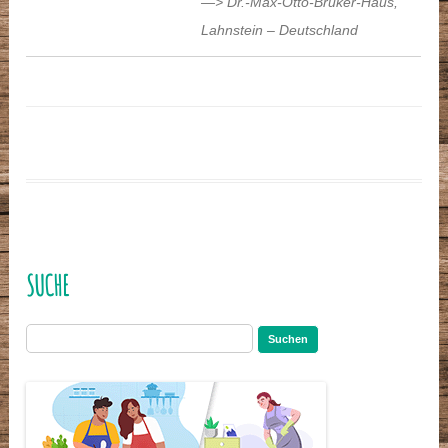
—> Dr.-Max-Otto-Bruker-Haus
,
Lahnstein
–
Deutschland
SUCHE
Suchen
nach: