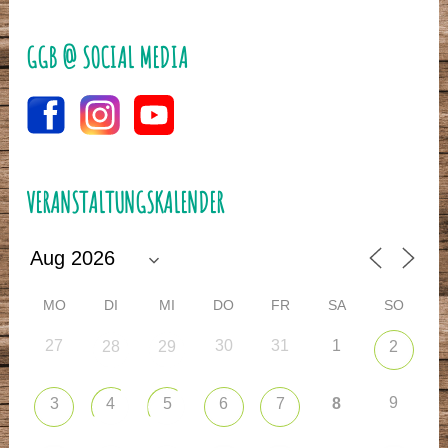
GGB @ SOCIAL MEDIA
VERANSTALTUNGSKALENDER
MO
DI
MI
DO
FR
SA
SO
27
30
31
1
28
29
2
9
3
4
5
6
7
8