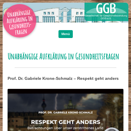
Unabhängige
Aufklärung in
Gesundheits-
Zum
Inhalt
fragen
springen
Menü
Unabhängige Aufklärung in Gesundheitsfragen
Prof. Dr. Gabriele Krone-Schmalz – Respekt geht anders