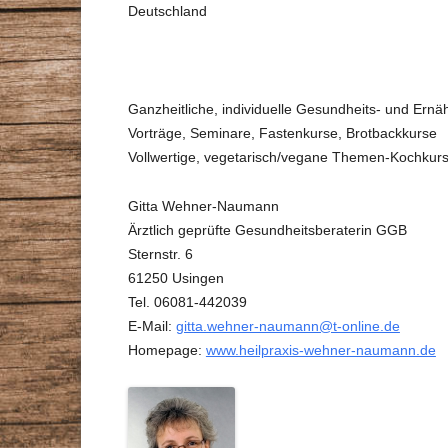
Deutschland
STAMMTISCHE
VORTRÄGE
GESUNDHEITSBERATER
ZEITSCHRIFT
Ganzheitliche, individuelle Gesundheits- und Ernä
DR. MAX-OTTO-BRUKE
Vorträge, Seminare, Fastenkurse, Brotbackkurse
Vollwertige, vegetarisch/vegane Themen-Kochkur
DR.-BRUKER-GARTEN
Gitta Wehner-Naumann
PRESSE
Ärztlich geprüfte Gesundheitsberaterin GGB
Sternstr. 6
61250 Usingen
Tel. 06081-442039
E-Mail:
gitta.wehner-naumann@t-online.de
Homepage:
www.heilpraxis-wehner-naumann.de