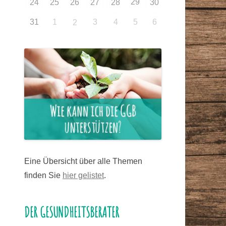
29
24
25
26
27
28
30
31
1
3
4
5
6
2
Eine Übersicht über alle Themen
finden Sie
hier gelistet
.
DER GESUNDHEITSBERATER