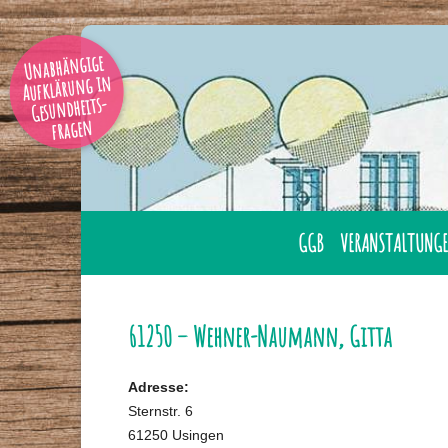
Unabhängige
Aufklärung in
Gesundheits-
fragen
GGB
VERANSTALTUNGE
AUSBILDUNG
ÜBERNACHTUNG
GESUNDHEITSBERATER
LAHNSTEIN
61250 – Wehner-Naumann, Gitta
GGB MITGLIED WERDE
ONLINE
Adresse:
GESUNDHEITSBERATER
TAGUNGEN
Sternstr. 6
IHRER NÄHE
61250 Usingen
SEMINARE