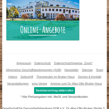
Impressum
Datenschutz
Datenschutzhinweise „Zoom“
Allgemeine Geschäftsbedingungen (AGB)
Newsletter
Sitemap
Team
Videos
Zeitschrift
Therapeuten im Bruker-Haus
Service & Kontakt
Veranstaltungen
emu-Verlag
Anreise zum Dr.-Max-Otto-Bruker-Haus
Seminarvertrag widerrufen
* Alle Preisangaben inkl. MwSt. und Versandkosten.
Gesellschaft für Gesundheitsberatung GGB e.V., Dr.-Max-Otto-Bruker-Straße 3,