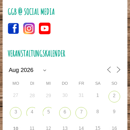
GGB @ SOCIAL MEDIA
VERANSTALTUNGSKALENDER
MO
DI
MI
DO
FR
SA
SO
27
30
31
1
28
29
2
8
9
3
4
5
6
7
15
11
12
13
14
16
10