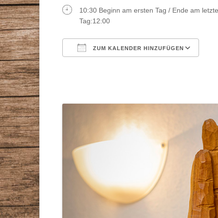
STAMMTISCHE
10:30 Beginn am ersten Tag / Ende am letzt
VORTRÄGE
Tag:12:00
GESUNDHEITSBERATER
ZEITSCHRIFT
ZUM KALENDER HINZUFÜGEN
DR. MAX-OTTO-BRUKE
ICS herunterladen
Go
DR.-BRUKER-GARTEN
PRESSE