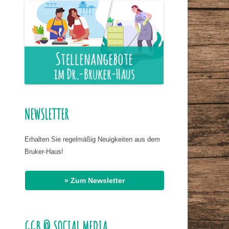
ER NAHRUNG
IS HASSAN EL
R
G
Office 365
Outlook Live
AT DR. BIRMANNS
NEWSLETTER
Erhalten Sie regelmäßig Neuigkeiten aus dem
Bruker-Haus!
» Zum Newsletter
GGB @ SOCIAL MEDIA