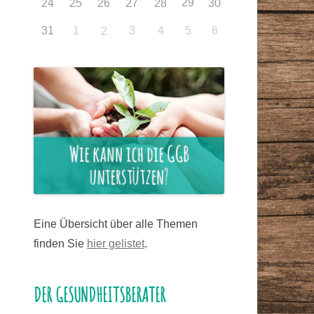
29
24
25
26
27
28
30
31
1
3
4
5
6
2
Eine Übersicht über alle Themen
finden Sie
hier gelistet
.
DER GESUNDHEITSBERATER