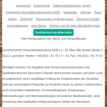
Impressum
Datenschutz
Datenschutzhinweise „Zoom“
Allgemeine Geschäftsbedingungen (AGB)
Newsletter
Sitemap
Team
Videos
Zeitschrift
Therapeuten im Bruker-Haus
Service & Kontakt
Veranstaltungen
emu-Verlag
Anreise zum Dr.-Max-Otto-Bruker-Haus
Seminarvertrag widerrufen
* Alle Preisangaben inkl. MwSt. und Versandkosten.
Gesellschaft für Gesundheitsberatung GGB e.V., Dr.-Max-Otto-Bruker-Straße 3,
56112 Lahnstein, Telefon: +49 2621 / 91 70 17 + 18, Fax: +49 2621 / 91 70 33
Wichtiger Hinweis: Für Angaben über Dosierungsanweisungen und
Applikationsformen kann keine Gewähr übernommen werden und jeder Leser
ist aufgefordert, durch sorgfältige Prüfung die Empfehlungen der Hersteller
über die verwendeten Präparate zur Kontrolle heran zu ziehen, insbesondere
auch hinsichtlich Indikationen, Kontraindikationen, Dosierungen,
Nebenwirkungen und Wechselwirkungen mit anderen Medikamenten. Jede
Dosierung oder Applikation erfolgt auf eigene Gefahr des Benutzers.