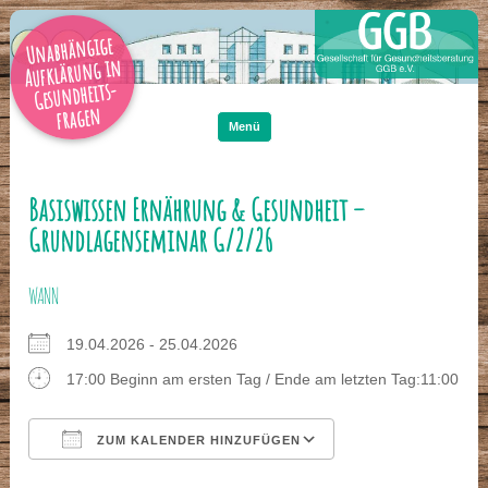
Unabhängige
Aufklärung in
Gesundheits-
Zum
Inhalt
fragen
springen
Menü
Basiswissen Ernährung & Gesundheit –
Grundlagenseminar G/2/26
WANN
19.04.2026 - 25.04.2026
17:00 Beginn am ersten Tag / Ende am letzten Tag:11:00
ZUM KALENDER HINZUFÜGEN
ICS herunterladen
Google Kalender