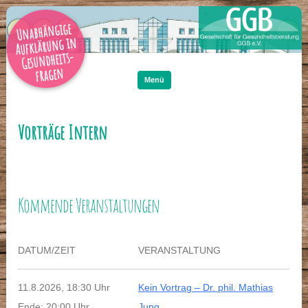
Unabhängige
Aufklärung in
Gesundheits-
Zum
Inhalt
fragen
springen
Menü
Vorträge Intern
Kommende Veranstaltungen
DATUM/ZEIT
VERANSTALTUNG
11.8.2026, 18:30 Uhr
Kein Vortrag – Dr. phil. Mathias
Ende: 20:00 Uhr
Jung