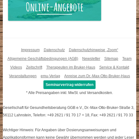
Impressum
Datenschutz
Datenschutzhinweise „Zoom“
Allgemeine Geschäftsbedingungen (AGB)
Newsletter
Sitemap
Team
Videos
Zeitschrift
Therapeuten im Bruker-Haus
Service & Kontakt
Veranstaltungen
emu-Verlag
Anreise zum Dr.-Max-Otto-Bruker-Haus
Seminarvertrag widerrufen
* Alle Preisangaben inkl. MwSt. und Versandkosten.
Gesellschaft für Gesundheitsberatung GGB e.V., Dr.-Max-Otto-Bruker-Straße 3,
56112 Lahnstein, Telefon: +49 2621 / 91 70 17 + 18, Fax: +49 2621 / 91 70 33
Wichtiger Hinweis: Für Angaben über Dosierungsanweisungen und
Applikationsformen kann keine Gewähr übernommen werden und jeder Leser