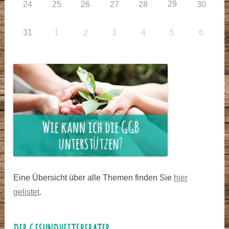
29
24
25
26
27
28
30
31
1
3
4
5
6
2
Eine Übersicht über alle Themen finden Sie
hier
gelistet
.