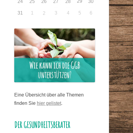
29
24
25
26
27
28
30
31
1
3
4
5
6
2
Eine Übersicht über alle Themen
finden Sie
hier gelistet
.
DER GESUNDHEITSBERATER