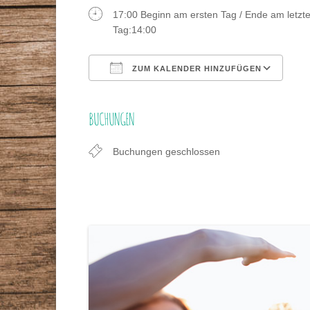
STAMMTISCHE
17:00 Beginn am ersten Tag / Ende am letzt
VORTRÄGE
Tag:14:00
GESUNDHEITSBERATER
ZEITSCHRIFT
ZUM KALENDER HINZUFÜGEN
DR. MAX-OTTO-BRUKE
ICS herunterladen
Go
BUCHUNGEN
DR.-BRUKER-GARTEN
PRESSE
Buchungen geschlossen