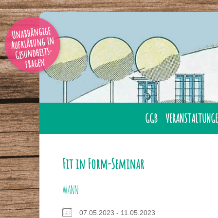
Unabhängige
Aufklärung in
Gesundheits-
fragen
GGB
VERANSTALTUNGE
AUSBILDUNG
ÜBERNACHTUNG
GESUNDHEITSBERATER
LAHNSTEIN
Fit in Form-Seminar
GGB MITGLIED WERDE
ONLINE
WANN
GESUNDHEITSBERATER
TAGUNGEN
IHRER NÄHE
07.05.2023 - 11.05.2023
SEMINARE