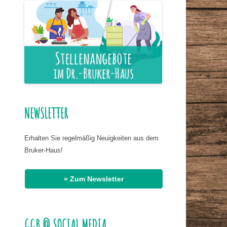
ER NAHRUNG
IS HASSAN EL
R
G
Office 365
Outlook Live
AT DR. BIRMANNS
NEWSLETTER
Erhalten Sie regelmäßig Neuigkeiten aus dem
Bruker-Haus!
» Zum Newsletter
GGB @ SOCIAL MEDIA