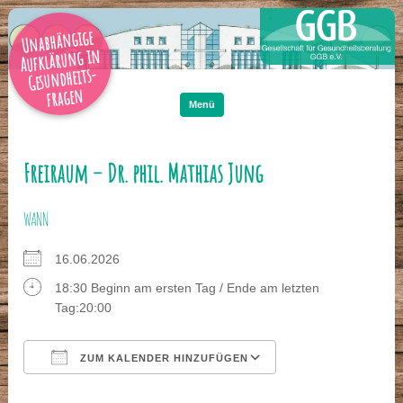
Unabhängige
Aufklärung in
Gesundheits-
Zum
Inhalt
fragen
springen
Menü
Freiraum – Dr. phil. Mathias Jung
WANN
16.06.2026
18:30 Beginn am ersten Tag / Ende am letzten
Tag:20:00
ZUM KALENDER HINZUFÜGEN
ICS herunterladen
Google Kalender