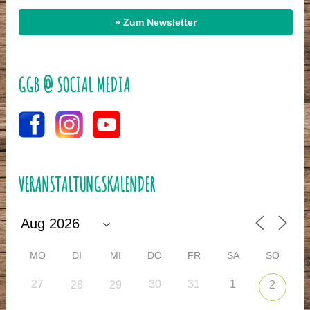
» Zum Newsletter
GGB @ SOCIAL MEDIA
VERANSTALTUNGSKALENDER
MO
DI
MI
DO
FR
SA
SO
27
30
31
1
28
29
2