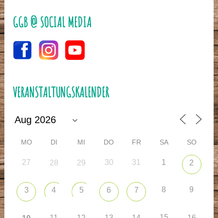
GGB @ SOCIAL MEDIA
VERANSTALTUNGSKALENDER
MO
DI
MI
DO
FR
SA
SO
27
30
31
1
28
29
2
8
9
3
4
5
6
7
15
11
12
13
14
16