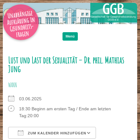
Unabhängige
Aufklärung in
Gesundheits-
Zum
Inhalt
fragen
springen
Menü
Lust und Last der Sexualität – Dr. phil. Mathias
Jung
WANN
03.06.2025
18:30 Beginn am ersten Tag / Ende am letzten
Tag:20:00
ZUM KALENDER HINZUFÜGEN