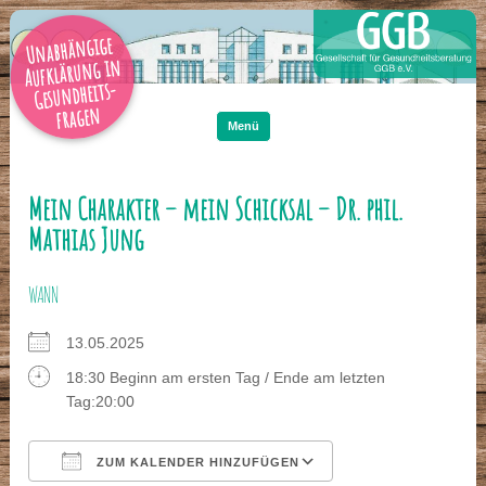
Unabhängige
Aufklärung in
Gesundheits-
Zum
Inhalt
fragen
springen
Menü
Mein Charakter – mein Schicksal – Dr. phil.
Mathias Jung
WANN
13.05.2025
18:30 Beginn am ersten Tag / Ende am letzten
Tag:20:00
ZUM KALENDER HINZUFÜGEN