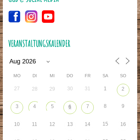
VERANSTALTUNGSKALENDER
MO
DI
MI
DO
FR
SA
SO
27
30
31
1
28
29
2
8
9
3
4
5
7
6
15
10
11
12
13
14
16