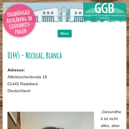
Unabhängige
Aufklärung in
Gesundheits-
Zum
Inhalt
fragen
springen
Menü
01445 – Nicolai, Bianca
Adresse:
Altkötzschenbroda 18
01445 Radebeul
Deutschland
„Gesundhe
it ist nicht
alles, aber