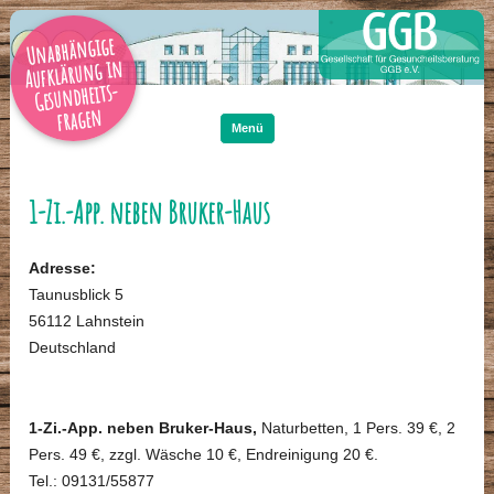
Unabhängige
Aufklärung in
Gesundheits-
Zum
Inhalt
fragen
springen
Menü
1-Zi.-App. neben Bruker-Haus
Adresse:
Taunusblick 5
56112 Lahnstein
Deutschland
1-Zi.-App. neben Bruker-Haus,
Naturbetten, 1 Pers. 39 €, 2
Pers. 49 €, zzgl. Wäsche 10 €, Endreinigung 20 €.
Tel.: 09131/55877