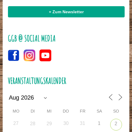
» Zum Newsletter
GGB @ SOCIAL MEDIA
VERANSTALTUNGSKALENDER
MO
DI
MI
DO
FR
SA
SO
27
30
31
1
28
29
2