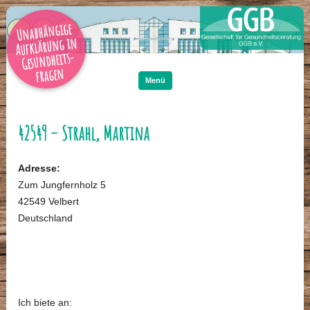
Unabhängige
Aufklärung in
Gesundheits-
Zum
Inhalt
fragen
springen
Menü
42549 – Strahl, Martina
Adresse:
Zum Jungfernholz 5
42549 Velbert
Deutschland
Ich biete an: