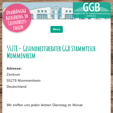
Unabhängige
Aufklärung in
Gesundheits-
Zum
Inhalt
fragen
springen
Menü
55278 – Gesundheitsberater GGB Stammtisch
Mommenheim
Adresse:
Zentrum
55278 Mommenheim
Deutschland
Wir treffen uns jeden letzten Dienstag im Monat.