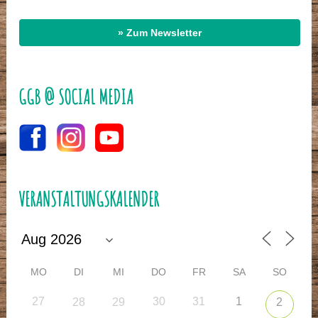
» Zum Newsletter
GGB @ SOCIAL MEDIA
VERANSTALTUNGSKALENDER
MO
DI
MI
DO
FR
SA
SO
27
30
31
1
28
29
2