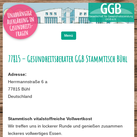
Unabhängige
Aufklärung in
Gesundheits-
Zum
Inhalt
fragen
springen
Menü
77815 – Gesundheitsberater GGB Stammtisch Bühl
Adresse:
Herrmannstraße 6 a
77815 Bühl
Deutschland
Stammtisch vitalstoffreiche Vollwertkost
Wir treffen uns in lockerer Runde und genießen zusammen
leckeres vollwertiges Essen.