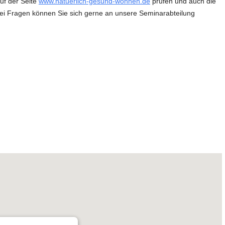
uf der Seite
www.natuerlich-gesund-wohnen.de
prüfen und auch die
Bei Fragen können Sie sich gerne an unsere Seminarabteilung