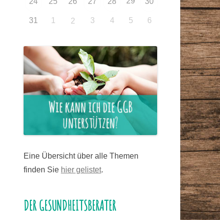
29
24
25
26
27
28
30
31
1
3
4
5
6
2
Eine Übersicht über alle Themen
finden Sie
hier gelistet
.
DER GESUNDHEITSBERATER