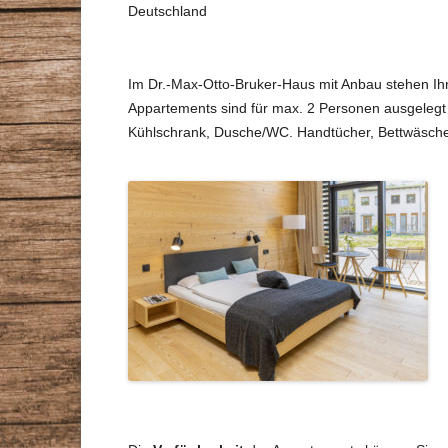
Deutschland
STAMMTISCHE
VORTRÄGE
GESUNDHEITSBERATER
Im Dr.-Max-Otto-Bruker-Haus mit Anbau stehen Ih
ZEITSCHRIFT
Appartements sind für max. 2 Personen ausgelegt 
DR. MAX-OTTO-BRUKE
Kühlschrank, Dusche/WC. Handtücher, Bettwäsche
DR.-BRUKER-GARTEN
PRESSE