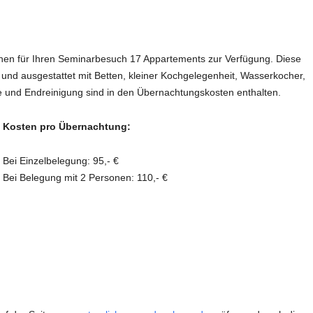
UMWELT
ORDNUNG UNSER
AUFBAUSEMINARE
VORTRÄGE LAHNSTEIN
GESPRÄCHSKRE
 GGB
LEBEN & PSYCHE
WISSENSCHAFTLE
KHOMRI
SCHLUSSSEMINARE
VORTRÄGE EXTERN
nen für Ihren Seminarbesuch 17 Appartements zur Verfügung. Diese
VOLLWERTKOST
VIDEOS
MATHIAS JUN
und ausgestattet mit Betten, kleiner Kochgelegenheit, Wasserkocher,
PRAXISSEMINARE
R
BIOGRAFIE
 und Endreinigung sind in den Übernachtungskosten enthalten.
NACH THEMENGEBIETEN
ÄRZTLICHER R
LEBENSBERATUNG
POLITISCHES ENGAGEMENT
Kosten pro Übernachtung:
WEITERE SEMINARE
Bei Einzelbelegung: 95,- €
SEMINARPROGRAMM BESTELLEN
Bei Belegung mit 2 Personen: 110,- €