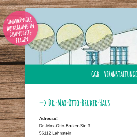
Unabhängige
Aufklärung in
Gesundheits-
fragen
GGB
VERANSTALTUNGE
AUSBILDUNG
ÜBERNACHTUNG
GESUNDHEITSBERATER
LAHNSTEIN
—> Dr.-Max-Otto-Bruker-Haus
GGB MITGLIED WERDE
ONLINE
Adresse:
GESUNDHEITSBERATER
TAGUNGEN
Dr.-Max-Otto-Bruker-Str. 3
IHRER NÄHE
56112 Lahnstein
SEMINARE