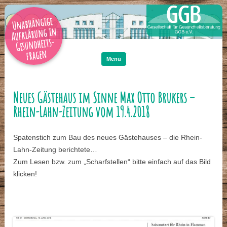
Unabhängige
Aufklärung in
Gesundheits-
Zum
Inhalt
fragen
springen
Menü
Neues Gästehaus im Sinne Max Otto Brukers –
Rhein-Lahn-Zeitung vom 19.4.2018
Spatenstich zum Bau des neues Gästehauses – die Rhein-
Lahn-Zeitung berichtete…
Zum Lesen bzw. zum „Scharfstellen“ bitte einfach auf das Bild
klicken!