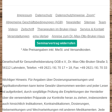
Impressum
Datenschutz
Datenschutzhinweise „Zoom“
Allgemeine Geschäftsbedingungen (AGB)
Newsletter
Sitemap
Team
Videos
Zeitschrift
Therapeuten im Bruker-Haus
Service & Kontakt
Veranstaltungen
emu-Verlag
Anreise zum Dr.-Max-Otto-Bruker-Haus
Seminarvertrag widerrufen
* Alle Preisangaben inkl. MwSt. und Versandkosten.
Gesellschaft für Gesundheitsberatung GGB e.V., Dr.-Max-Otto-Bruker-Straße 3,
56112 Lahnstein, Telefon: +49 2621 / 91 70 17 + 18, Fax: +49 2621 / 91 70 33
Wichtiger Hinweis: Für Angaben über Dosierungsanweisungen und
Applikationsformen kann keine Gewähr übernommen werden und jeder Leser
ist aufgefordert, durch sorgfältige Prüfung die Empfehlungen der Hersteller
über die verwendeten Präparate zur Kontrolle heran zu ziehen, insbesondere
auch hinsichtlich Indikationen, Kontraindikationen, Dosierungen,
Nebenwirkungen und Wechselwirkungen mit anderen Medikamenten. Jede