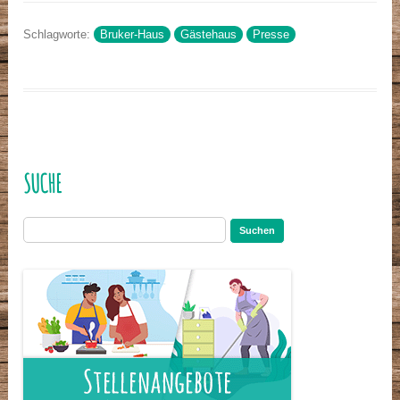
Schlagworte:
Bruker-Haus
Gästehaus
Presse
SUCHE
Suchen
nach: