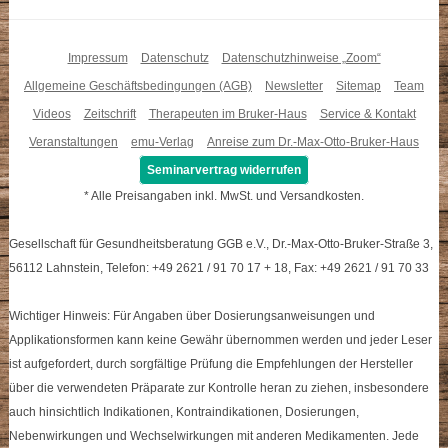
Impressum
Datenschutz
Datenschutzhinweise „Zoom“
Allgemeine Geschäftsbedingungen (AGB)
Newsletter
Sitemap
Team
Videos
Zeitschrift
Therapeuten im Bruker-Haus
Service & Kontakt
Veranstaltungen
emu-Verlag
Anreise zum Dr.-Max-Otto-Bruker-Haus
Seminarvertrag widerrufen
* Alle Preisangaben inkl. MwSt. und Versandkosten.
Gesellschaft für Gesundheitsberatung GGB e.V., Dr.-Max-Otto-Bruker-Straße 3,
56112 Lahnstein, Telefon: +49 2621 / 91 70 17 + 18, Fax: +49 2621 / 91 70 33
Wichtiger Hinweis: Für Angaben über Dosierungsanweisungen und
Applikationsformen kann keine Gewähr übernommen werden und jeder Leser
ist aufgefordert, durch sorgfältige Prüfung die Empfehlungen der Hersteller
über die verwendeten Präparate zur Kontrolle heran zu ziehen, insbesondere
auch hinsichtlich Indikationen, Kontraindikationen, Dosierungen,
Nebenwirkungen und Wechselwirkungen mit anderen Medikamenten. Jede