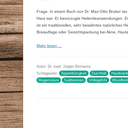
Frage: In einem Buch von Dr. Max-Otto Bruker las
Haut war. Er bevorzugte Heilerdeanwendungen. E
ist ein traditionelles, sehr bewährtes natürliches 
Breiauflage oder Gesichtspackung bei Akne, Haut
Mehr lesen …
Autor: Dr. med. Jürgen Birmanns
Schlagworte:
Appetitlosigkeit
Durchfall
Hautkrank
Magensäure
Sodbrennen
Völlegefühl
Wundheil