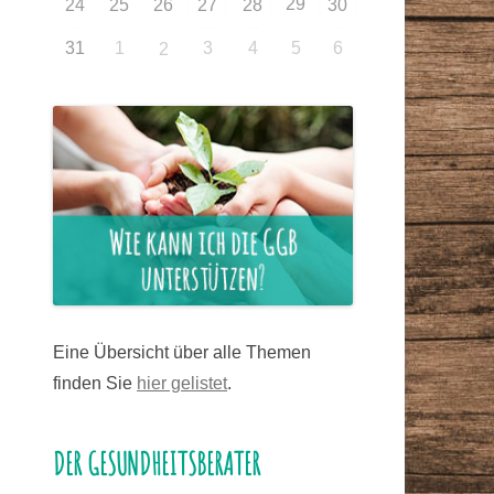
29
24
25
26
27
28
30
31
1
3
4
5
6
2
Eine Übersicht über alle Themen
finden Sie
hier gelistet
.
DER GESUNDHEITSBERATER