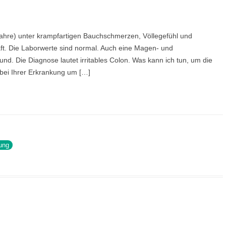
UMWELT
ORDNUNG UNSER
AUFBAUSEMINARE
VORTRÄGE LAHNSTEIN
GESPRÄCHSKRE
 GGB
LEBEN & PSYCHE
WISSENSCHAFTLE
KHOMRI
8 Jahre) unter krampfartigen Bauchschmerzen, Völlegefühl und
SCHLUSSSEMINARE
VORTRÄGE EXTERN
VOLLWERTKOST
VIDEOS
aft. Die Laborwerte sind normal. Auch eine Magen- und
MATHIAS JUN
d. Die Diagnose lautet irritables Colon. Was kann ich tun, um die
PRAXISSEMINARE
R
BIOGRAFIE
NACH THEMENGEBIETEN
 bei Ihrer Erkrankung um […]
ÄRZTLICHER R
LEBENSBERATUNG
POLITISCHES ENGAGEMENT
WEITERE SEMINARE
SEMINARPROGRAMM BESTELLEN
ung