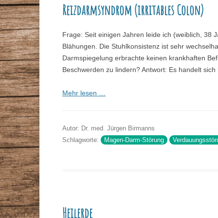
Reizdarmsyndrom (irritables Colon)
STAMMTISCHE
VORTRÄGE
GESUNDHEITSBERATER
Frage: Seit einigen Jahren leide ich (weiblich, 3
ZEITSCHRIFT
Blähungen. Die Stuhlkonsistenz ist sehr wechselh
Darmspiegelung erbrachte keinen krankhaften Befun
DR. MAX-OTTO-BRUKE
Beschwerden zu lindern? Antwort: Es handelt sich
DR.-BRUKER-GARTEN
Mehr lesen …
PRESSE
Autor: Dr. med. Jürgen Birmanns
Schlagworte:
Magen-Darm-Störung
Verdauungsstör
Heilerde