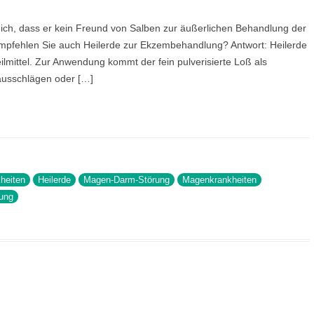
 ich, dass er kein Freund von Salben zur äußerlichen Behandlung der
mpfehlen Sie auch Heilerde zur Ekzembehandlung? Antwort: Heilerde
Heilmittel. Zur Anwendung kommt der fein pulverisierte Loß als
ausschlägen oder […]
heiten
Heilerde
Magen-Darm-Störung
Magenkrankheiten
ung