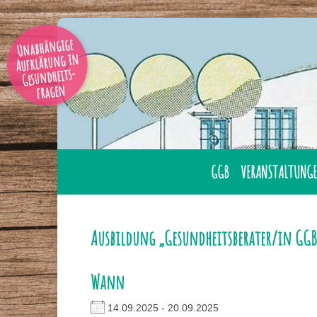
Unabhängige
Aufklärung in
Gesundheits-
fragen
GGB
VERANSTALTUNGE
AUSBILDUNG
ÜBERNACHTUNG
GESUNDHEITSBERATER
LAHNSTEIN
Ausbildung „Gesundheitsberater/in GGB
GGB MITGLIED WERDE
ONLINE
Wann
GESUNDHEITSBERATER
TAGUNGEN
IHRER NÄHE
14.09.2025 - 20.09.2025
SEMINARE