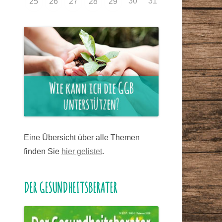
30
31
25
26
27
28
29
Eine Übersicht über alle Themen
finden Sie
hier gelistet
.
DER GESUNDHEITSBERATER