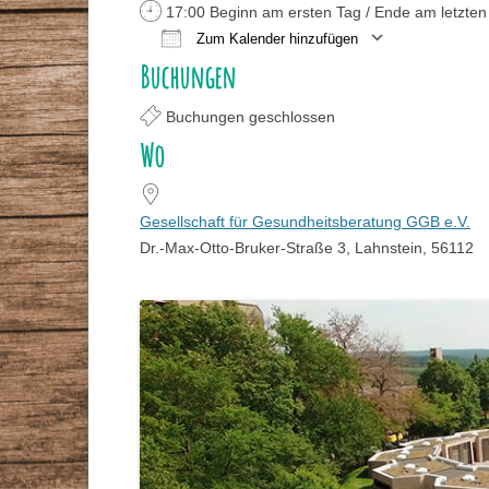
17:00 Beginn am ersten Tag / Ende am letzten
STAMMTISCHE
Zum Kalender hinzufügen
VORTRÄGE
GESUNDHEITSBERATER
Buchungen
ICS herunterladen
G
ZEITSCHRIFT
Buchungen geschlossen
DR. MAX-OTTO-BRUKE
Wo
DR.-BRUKER-GARTEN
Gesellschaft für Gesundheitsberatung GGB e.V.
PRESSE
Dr.-Max-Otto-Bruker-Straße 3, Lahnstein, 56112