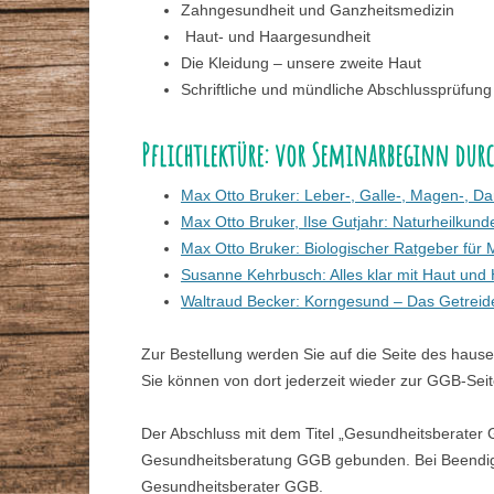
Zahngesundheit und Ganzheitsmedizin
Haut- und Haargesundheit
Die Kleidung – unsere zweite Haut
Schriftliche und mündliche Abschlussprüfung
Pflichtlektüre: vor Seminarbeginn durc
Max Otto Bruker: Leber-, Galle-, Magen-, 
Max Otto Bruker, Ilse Gutjahr: Naturheilkund
Max Otto Bruker: Biologischer Ratgeber für 
Susanne Kehrbusch: Alles klar mit Haut und
Waltraud Becker: Korngesund – Das Getrei
Zur Bestellung werden Sie auf die Seite des hause
Sie können von dort jederzeit wieder zur GGB-Sei
Der Abschluss mit dem Titel „Gesundheitsberater GG
Gesundheitsberatung GGB gebunden. Bei Beendigun
Gesundheitsberater GGB.