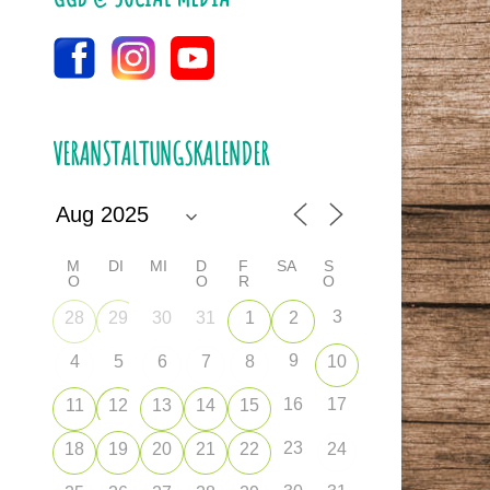
VERANSTALTUNGSKALENDER
M
DI
MI
D
F
SA
S
O
O
R
O
3
28
29
30
31
1
2
9
4
5
6
7
8
10
16
17
11
12
13
14
15
23
18
19
20
21
22
24