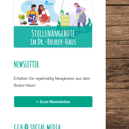
ER NAHRUNG
IS HASSAN EL
R
Office 365
Outlook Live
G
AT DR. BIRMANNS
NEWSLETTER
Erhalten Sie regelmäßig Neuigkeiten aus dem
Bruker-Haus!
» Zum Newsletter
GGB @ SOCIAL MEDIA