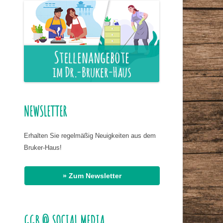
ER NAHRUNG
IS HASSAN EL
R
G
AT DR. BIRMANNS
NEWSLETTER
Erhalten Sie regelmäßig Neuigkeiten aus dem
Bruker-Haus!
» Zum Newsletter
GGB @ SOCIAL MEDIA