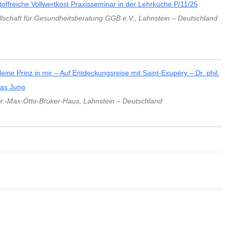
stoffreiche Vollwertkost Praxisseminar in der Lehrküche P/11/25
UMWELT
ORDNUNG UNSER
lschaft für Gesundheitsberatung GGB e.V.
AUFBAUSEMINARE
VORTRÄGE LAHNSTEIN
,
Lahnstein
–
Deutschland
GESPRÄCHSKRE
 GGB
LEBEN & PSYCHE
WISSENSCHAFTLE
KHOMRI
SCHLUSSSEMINARE
VORTRÄGE EXTERN
VOLLWERTKOST
VIDEOS
MATHIAS JUN
PRAXISSEMINARE
R
BIOGRAFIE
NACH THEMENGEBIETEN
leine Prinz in mir – Auf Entdeckungsreise mit Saint-Exupéry – Dr. phil.
ÄRZTLICHER R
LEBENSBERATUNG
POLITISCHES ENGAGEMENT
ias Jung
r.-Max-Otto-Bruker-Haus
,
Lahnstein
–
Deutschland
WEITERE SEMINARE
SEMINARPROGRAMM BESTELLEN