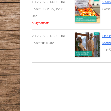
1.12.2025, 14:00 Uhr
Vital
STAMMTISCHE
VORTRÄGE
Gesel
Ende: 5.12.2025, 15:00
GESUNDHEITSBERATER
Uhr
ZEITSCHRIFT
Ausgebucht!
DR. MAX-OTTO-BRUKE
2.12.2025, 18:30 Uhr
Der k
DR.-BRUKER-GARTEN
Math
Ende: 20:00 Uhr
—> D
PRESSE