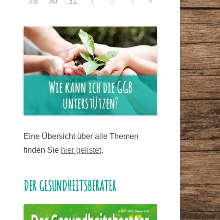
29
30
1
2
3
4
31
Eine Übersicht über alle Themen
finden Sie
hier gelistet
.
DER GESUNDHEITSBERATER