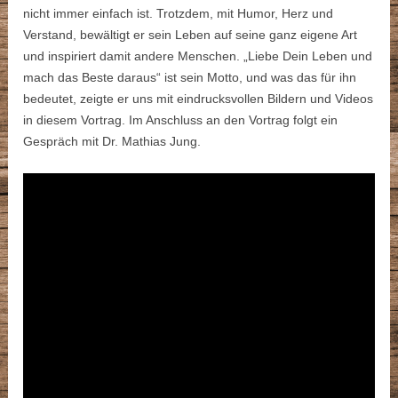
nicht immer einfach ist. Trotzdem, mit Humor, Herz und
Verstand, bewältigt er sein Leben auf seine ganz eigene Art
und inspiriert damit andere Menschen. „Liebe Dein Leben und
mach das Beste daraus“ ist sein Motto, und was das für ihn
bedeutet, zeigte er uns mit eindrucksvollen Bildern und Videos
in diesem Vortrag. Im Anschluss an den Vortrag folgt ein
Gespräch mit Dr. Mathias Jung.