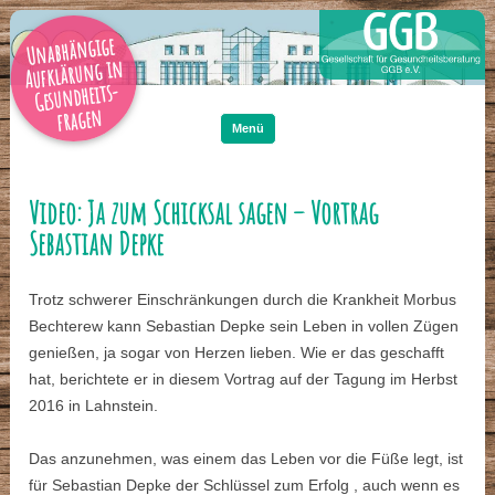
Unabhängige
Aufklärung in
Gesundheits-
Zum
Inhalt
fragen
springen
Menü
Video: Ja zum Schicksal sagen – Vortrag
Sebastian Depke
Trotz schwerer Einschränkungen durch die Krankheit Morbus
Bechterew kann Sebastian Depke sein Leben in vollen Zügen
genießen, ja sogar von Herzen lieben. Wie er das geschafft
hat, berichtete er in diesem Vortrag auf der Tagung im Herbst
2016 in Lahnstein.
Das anzunehmen, was einem das Leben vor die Füße legt, ist
für Sebastian Depke der Schlüssel zum Erfolg , auch wenn es