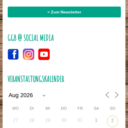
» Zum Newsletter
GGB @ SOCIAL MEDIA
VERANSTALTUNGSKALENDER
MO
DI
MI
DO
FR
SA
SO
27
30
31
1
28
29
2