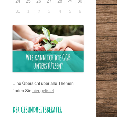
29
24
25
26
27
28
30
31
1
3
4
5
6
2
Eine Übersicht über alle Themen
finden Sie
hier gelistet
.
DER GESUNDHEITSBERATER