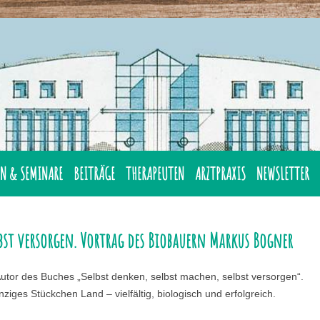
Zum
Inhalt
N & SEMINARE
BEITRÄGE
THERAPEUTEN
ARZTPRAXIS
NEWSLETTER
springen
 RUND UM
NEUIGKEITEN
/IN GGB
lbst versorgen. Vortrag des Biobauern Markus Bogner
ERNÄHRUNG
REZEPTE
N
MEDIZIN
GESUND DURCH R
DR. MED. MAX O
Autor des Buches „Selbst denken, selbst machen, selbst versorgen“.
 GGB IN
ERNÄHRUNG
iges Stückchen Land – vielfältig, biologisch und erfolgreich.
IMMUNSYSTEM STÄRKEN
ÄRZTLICHER RAT 
GRUNDLAGENSEMINARE
KOLLATH-TABELLE
BIRMANNS