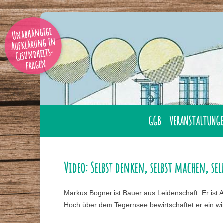
Unabhängige
Aufklärung in
Gesundheits-
fragen
GGB
VERANSTALTUNGE
AUSBILDUNG
ÜBERNACHTUNG
GESUNDHEITSBERATER
LAHNSTEIN
Video: Selbst denken, selbst machen, se
GGB MITGLIED WERDE
ONLINE
Markus Bogner ist Bauer aus Leidenschaft. Er ist 
GESUNDHEITSBERATER
TAGUNGEN
Hoch über dem Tegernsee bewirtschaftet er ein winz
IHRER NÄHE
SEMINARE