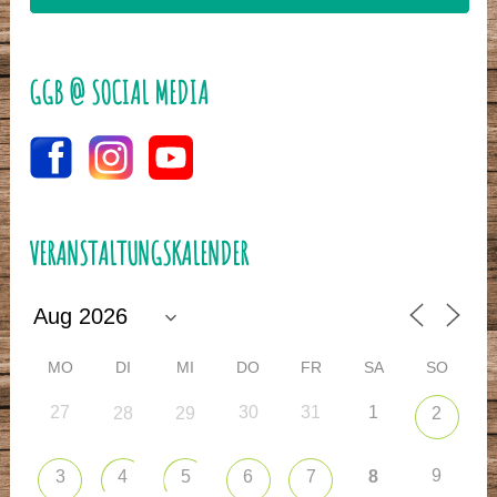
GGB @ SOCIAL MEDIA
VERANSTALTUNGSKALENDER
MO
DI
MI
DO
FR
SA
SO
27
30
31
1
28
29
2
9
3
4
5
6
7
8