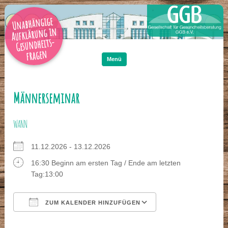
Unabhängige
Aufklärung in
Gesundheits-
Zum
Inhalt
fragen
springen
Menü
Männerseminar
WANN
11.12.2026 - 13.12.2026
16:30 Beginn am ersten Tag / Ende am letzten
Tag:13:00
ZUM KALENDER HINZUFÜGEN
ICS herunterladen
Google Kalender