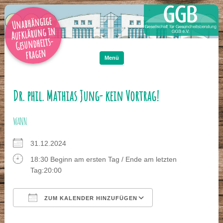
Unabhängige
Aufklärung in
Gesundheits-
Zum
Inhalt
fragen
springen
Menü
Dr. phil. Mathias Jung- kein Vortrag!
WANN
31.12.2024
18:30 Beginn am ersten Tag / Ende am letzten
Tag:20:00
ZUM KALENDER HINZUFÜGEN
ICS herunterladen
Google Kalender