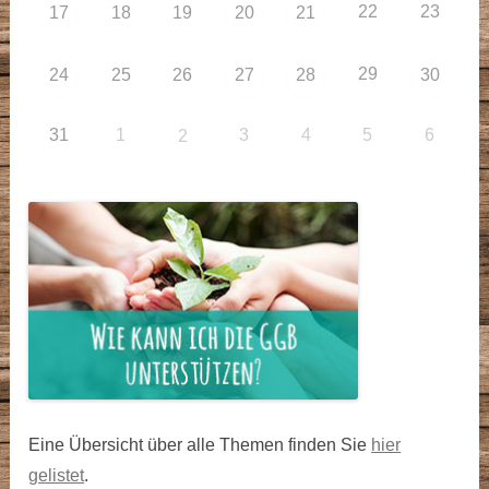
22
23
17
18
19
20
21
29
24
25
26
27
28
30
31
1
3
4
5
6
2
Eine Übersicht über alle Themen finden Sie
hier
gelistet
.