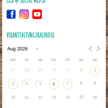
GGB @ SOCIAL MEDIA
VERANSTALTUNGSKALENDER
MO
DI
MI
DO
FR
SA
SO
27
30
31
1
28
29
2
8
9
3
4
5
7
6
15
10
11
12
13
14
16