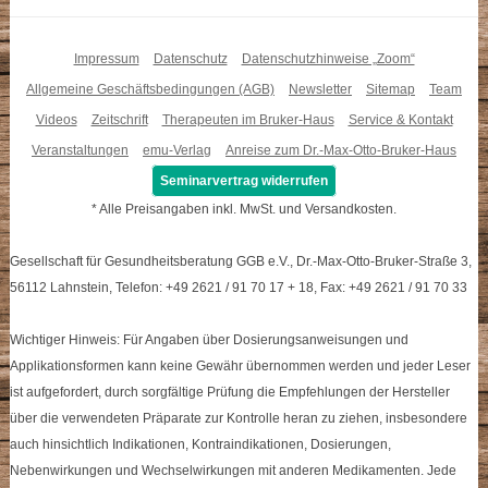
Impressum
Datenschutz
Datenschutzhinweise „Zoom“
Allgemeine Geschäftsbedingungen (AGB)
Newsletter
Sitemap
Team
Videos
Zeitschrift
Therapeuten im Bruker-Haus
Service & Kontakt
Veranstaltungen
emu-Verlag
Anreise zum Dr.-Max-Otto-Bruker-Haus
Seminarvertrag widerrufen
* Alle Preisangaben inkl. MwSt. und Versandkosten.
Gesellschaft für Gesundheitsberatung GGB e.V., Dr.-Max-Otto-Bruker-Straße 3,
56112 Lahnstein, Telefon: +49 2621 / 91 70 17 + 18, Fax: +49 2621 / 91 70 33
Wichtiger Hinweis: Für Angaben über Dosierungsanweisungen und
Applikationsformen kann keine Gewähr übernommen werden und jeder Leser
ist aufgefordert, durch sorgfältige Prüfung die Empfehlungen der Hersteller
über die verwendeten Präparate zur Kontrolle heran zu ziehen, insbesondere
auch hinsichtlich Indikationen, Kontraindikationen, Dosierungen,
Nebenwirkungen und Wechselwirkungen mit anderen Medikamenten. Jede