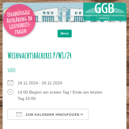
Unabhängige
Aufklärung in
Gesundheits-
Zum
Inhalt
fragen
springen
Menü
Weihnachtsbäckerei P/W1/24
WANN
18.11.2024 - 20.11.2024
14:00 Beginn am ersten Tag / Ende am letzten
Tag:16:00
ZUM KALENDER HINZUFÜGEN
ICS herunterladen
Google Kalender