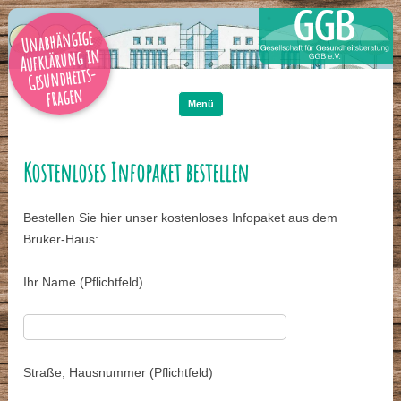
Unabhängige
Aufklärung in
Gesundheits-
Zum
Inhalt
fragen
springen
Menü
Kostenloses Infopaket bestellen
Bestellen Sie hier unser kostenloses Infopaket aus dem
Bruker-Haus:
Ihr Name (Pflichtfeld)
Straße, Hausnummer (Pflichtfeld)