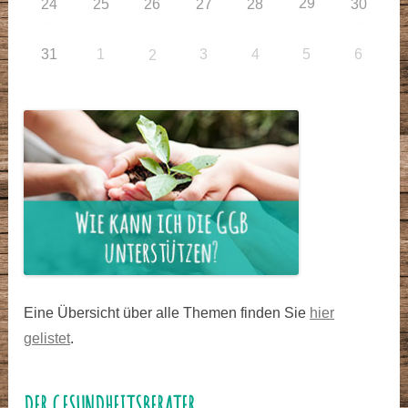
29
24
25
26
27
28
30
31
1
3
4
5
6
2
Eine Übersicht über alle Themen finden Sie
hier
gelistet
.
DER GESUNDHEITSBERATER