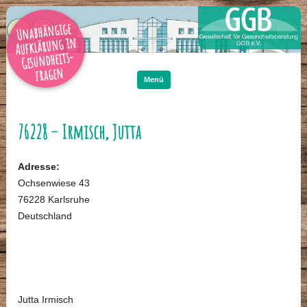
Unabhängige
Aufklärung in
Gesundheits-
Zum
Inhalt
fragen
springen
Menü
76228 – Irmisch, Jutta
Adresse:
Ochsenwiese 43
76228 Karlsruhe
Deutschland
Jutta Irmisch