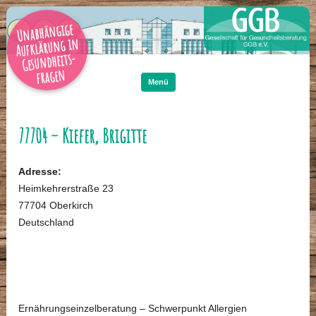
Unabhängige
Aufklärung in
Gesundheits-
Zum
Inhalt
fragen
springen
Menü
77704 – Kiefer, Brigitte
Adresse:
Heimkehrerstraße 23
77704 Oberkirch
Deutschland
Ernährungseinzelberatung – Schwerpunkt Allergien