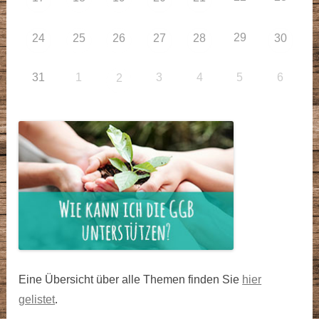
29
24
25
26
27
28
30
31
1
3
4
5
6
2
Eine Übersicht über alle Themen finden Sie
hier
gelistet
.