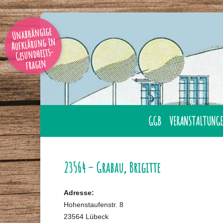
Unabhängige
Aufklärung in
Gesundheits-
fragen
GGB
VERANSTALTUNGE
AUSBILDUNG
ÜBERNACHTUNG
GESUNDHEITSBERATER
LAHNSTEIN
23564 – Grabau, Brigitte
GGB MITGLIED WERDE
ONLINE
Adresse:
GESUNDHEITSBERATER
TAGUNGEN
Hohenstaufenstr. 8
IHRER NÄHE
23564 Lübeck
SEMINARE