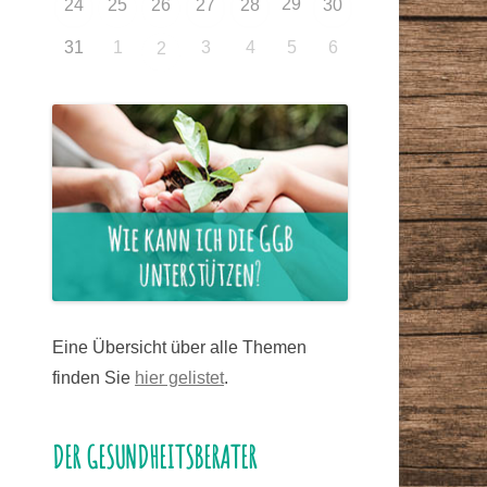
29
24
25
26
27
28
30
31
1
3
4
5
6
2
Eine Übersicht über alle Themen
finden Sie
hier gelistet
.
DER GESUNDHEITSBERATER