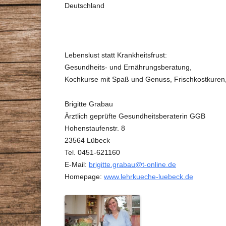
Deutschland
STAMMTISCHE
VORTRÄGE
GESUNDHEITSBERATER
ZEITSCHRIFT
Lebenslust statt Krankheitsfrust:
DR. MAX-OTTO-BRUKE
Gesundheits- und Ernährungsberatung,
Kochkurse mit Spaß und Genuss, Frischkostkuren
DR.-BRUKER-GARTEN
Brigitte Grabau
PRESSE
Ärztlich geprüfte Gesundheitsberaterin GGB
Hohenstaufenstr. 8
23564 Lübeck
Tel. 0451-621160
E-Mail:
brigitte.grabau@t-online.de
Homepage:
www.lehrkueche-luebeck.de