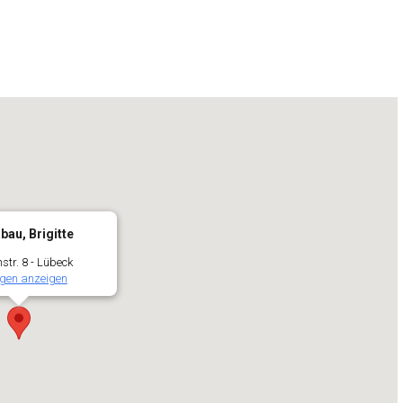
bau, Brigitte
tr. 8 - Lübeck
gen anzeigen