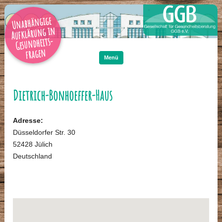
Unabhängige
Aufklärung in
Gesundheits-
Zum
Inhalt
fragen
springen
Menü
Dietrich-Bonhoeffer-Haus
Adresse:
Düsseldorfer Str. 30
52428 Jülich
Deutschland