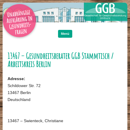
Unabhängige
Aufklärung in
Gesundheits-
Zum
Inhalt
fragen
springen
Menü
13467 – Gesundheitsberater GGB Stammtisch /
Arbeitskreis Berlin
Adresse:
Schildower Str. 72
13467 Berlin
Deutschland
13467 – Swienteck, Christiane