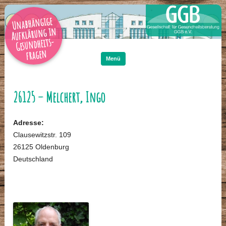
Unabhängige
Aufklärung in
Gesundheits-
Zum
Inhalt
fragen
springen
Menü
26125 – Melchert, Ingo
Adresse:
Clausewitzstr. 109
26125 Oldenburg
Deutschland