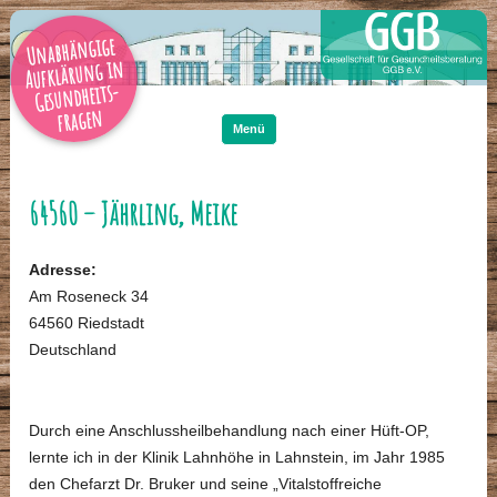
Unabhängige
Aufklärung in
Gesundheits-
Zum
Inhalt
fragen
springen
Menü
64560 – Jährling, Meike
Adresse:
Am Roseneck 34
64560 Riedstadt
Deutschland
Durch eine Anschlussheilbehandlung nach einer Hüft-OP,
lernte ich in der Klinik Lahnhöhe in Lahnstein, im Jahr 1985
den Chefarzt Dr. Bruker und seine „Vitalstoffreiche