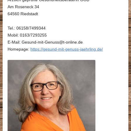
Am Roseneck 34
64560 Riedstadt
Tel.: 06158/7499344
Mobil: 0163/7293255
E-Mail: Gesund-mit-Genuss@t-online.de
Homepage:
https://gesund-mit-genuss-jaehrling.de/