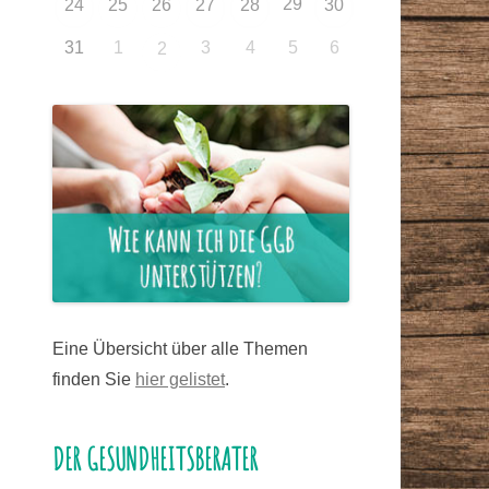
29
24
25
26
27
28
30
31
1
3
4
5
6
2
Eine Übersicht über alle Themen
finden Sie
hier gelistet
.
DER GESUNDHEITSBERATER