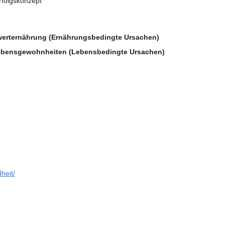
rfolgskonzept
werternährung (Ernährungsbedingte Ursachen)
bensgewohnheiten (Lebensbedingte Ursachen)
heit/