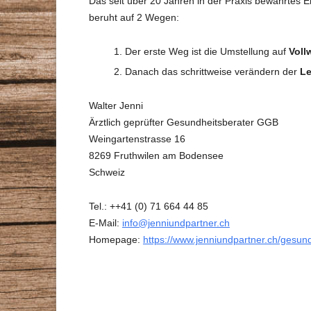
Das seit über 20 Jahren in der Praxis bewährtes E
beruht auf 2 Wegen:
Der erste Weg ist die Umstellung auf
Voll
Danach das schrittweise verändern der
Le
Walter Jenni
Ärztlich geprüfter Gesundheitsberater GGB
Weingartenstrasse 16
8269 Fruthwilen am Bodensee
Schweiz
Tel.: ++41 (0) 71 664 44 85
E-Mail:
info@jenniundpartner.ch
Homepage:
https://www.jenniundpartner.ch/gesund