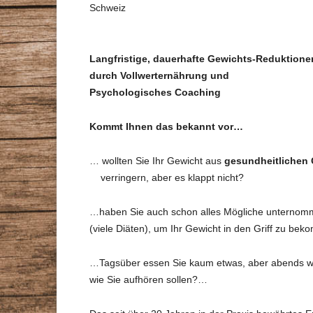
Schweiz
STAMMTISCHE
VORTRÄGE
GESUNDHEITSBERATER
Langfristige, dauerhafte Gewichts-Reduktione
ZEITSCHRIFT
durch Vollwerternährung und
DR. MAX-OTTO-BRUKE
Psychologisches Coaching
DR.-BRUKER-GARTEN
Kommt Ihnen das bekannt vor…
PRESSE
… wollten Sie Ihr Gewicht aus
gesundheitlichen
verringern, aber es klappt nicht?
…haben Sie auch schon alles Mögliche unterno
(viele Diäten), um Ihr Gewicht in den Griff zu be
…Tagsüber essen Sie kaum etwas, aber abends wi
wie Sie aufhören sollen?…