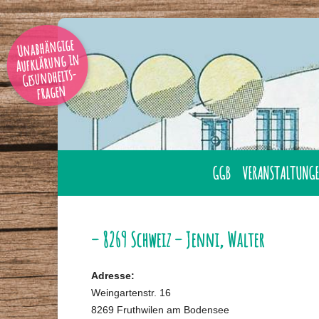
Unabhängige
Aufklärung in
Gesundheits-
fragen
GGB
VERANSTALTUNGE
AUSBILDUNG
ÜBERNACHTUNG
GESUNDHEITSBERATER
LAHNSTEIN
– 8269 Schweiz – Jenni, Walter
GGB MITGLIED WERDE
ONLINE
Adresse:
GESUNDHEITSBERATER
TAGUNGEN
Weingartenstr. 16
IHRER NÄHE
8269 Fruthwilen am Bodensee
SEMINARE