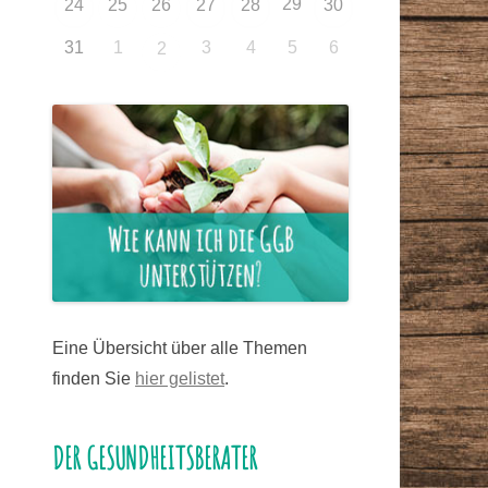
29
24
25
26
27
28
30
31
1
3
4
5
6
2
Eine Übersicht über alle Themen
finden Sie
hier gelistet
.
DER GESUNDHEITSBERATER