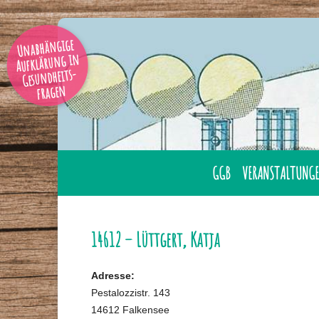
Unabhängige
Aufklärung in
Gesundheits-
fragen
GGB
VERANSTALTUNGE
AUSBILDUNG
ÜBERNACHTUNG
GESUNDHEITSBERATER
LAHNSTEIN
14612 – Lüttgert, Katja
GGB MITGLIED WERDE
ONLINE
Adresse:
GESUNDHEITSBERATER
TAGUNGEN
Pestalozzistr. 143
IHRER NÄHE
14612 Falkensee
SEMINARE