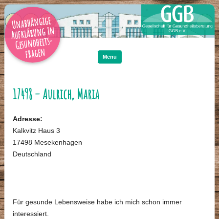
Unabhängige
Aufklärung in
Gesundheits-
Zum
Inhalt
fragen
springen
Menü
17498 – Aulrich, Maria
Adresse:
Kalkvitz Haus 3
17498 Mesekenhagen
Deutschland
Für gesunde Lebensweise habe ich mich schon immer
interessiert.