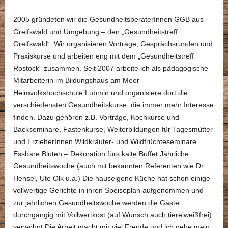
2005 gründeten wir die GesundheitsberaterInnen GGB aus
Greifswald und Umgebung – den „Gesundheitstreff
Greifswald“. Wir organisieren Vorträge, Gesprächsrunden und
Praxiskurse und arbeiten eng mit dem „Gesundheitstreff
Rostock“ zusammen. Seit 2007 arbeite ich als pädagogische
Mitarbeiterin im Bildungshaus am Meer –
Heimvolkshochschule Lubmin und organisiere dort die
verschiedensten Gesundheitskurse, die immer mehr Interesse
finden. Dazu gehören z.B. Vorträge, Kochkurse und
Backseminare, Fastenkurse, Weiterbildungen für Tagesmütter
und ErzieherInnen Wildkräuter- und Wildfrüchteseminare
Essbare Blüten – Dekoration fürs kalte Buffet Jährliche
Gesundheitswoche (auch mit bekannten Referenten wie Dr.
Hensel, Ute Olk u.a.) Die hauseigene Küche hat schon einige
vollwertige Gerichte in ihren Speiseplan aufgenommen und
zur jährlichen Gesundheitswoche werden die Gäste
durchgängig mit Vollwertkost (auf Wunsch auch tiereiweißfrei)
verwöhnt.Die Arbeit macht mir viel Freude und ich gebe mein