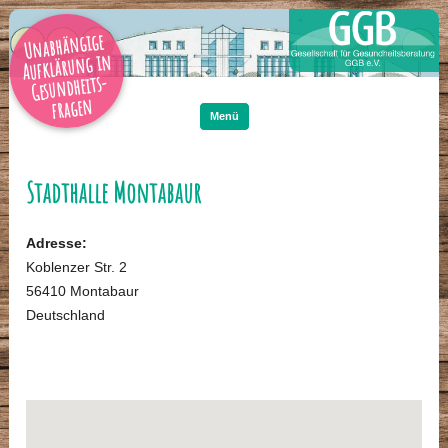
Unabhängige
Aufklärung in
Gesundheits-
Zum
Inhalt
fragen
springen
Menü
Stadthalle Montabaur
Adresse:
Koblenzer Str. 2
56410 Montabaur
Deutschland