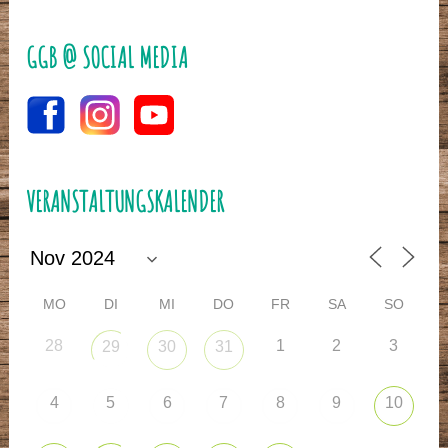
GGB @ SOCIAL MEDIA
VERANSTALTUNGSKALENDER
MO
DI
MI
DO
FR
SA
SO
28
1
2
3
29
30
31
4
5
6
7
8
9
10