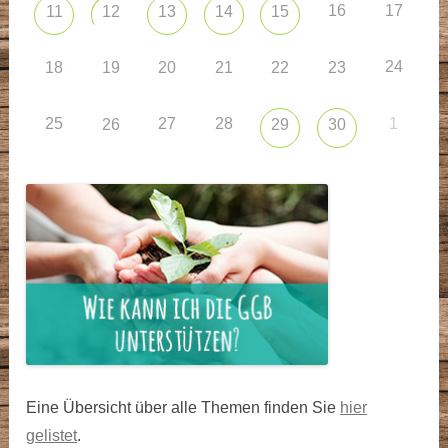
16
17
11
12
13
14
15
24
18
19
20
21
22
23
25
27
28
1
26
29
30
Eine Übersicht über alle Themen finden Sie
hier
gelistet
.