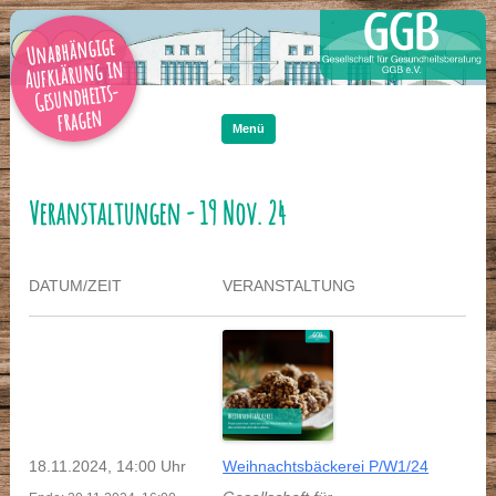
Unabhängige
Aufklärung in
Gesundheits-
Zum
Inhalt
fragen
springen
Menü
Veranstaltungen - 19 Nov. 24
DATUM/ZEIT
VERANSTALTUNG
18.11.2024, 14:00 Uhr
Weihnachtsbäckerei P/W1/24