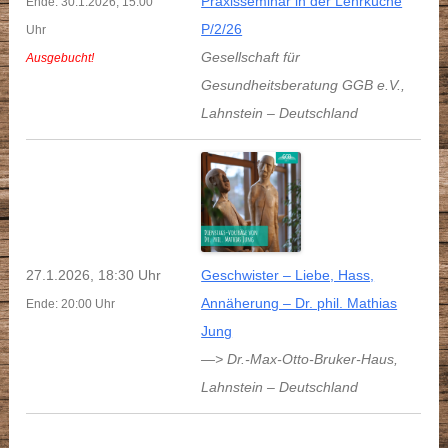
Praxisseminar in der Lehrküche
Ende: 30.1.2026, 15:00
P/2/26
Uhr
Gesellschaft für
Ausgebucht!
Gesundheitsberatung GGB e.V.
,
Lahnstein
–
Deutschland
27.1.2026, 18:30 Uhr
Geschwister – Liebe, Hass,
Annäherung – Dr. phil. Mathias
Ende: 20:00 Uhr
Jung
—> Dr.-Max-Otto-Bruker-Haus
,
Lahnstein
–
Deutschland