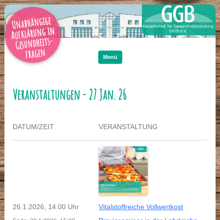
Unabhängige
Aufklärung in
Gesundheits-
Zum
Inhalt
fragen
springen
Menü
Veranstaltungen - 27 Jan. 26
DATUM/ZEIT
VERANSTALTUNG
26.1.2026, 14:00 Uhr
Vitalstoffreiche Vollwertkost