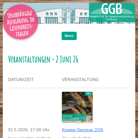
Unabhängige
Aufklärung in
Gesundheits-
Zum
Inhalt
fragen
springen
Menü
Veranstaltungen - 2 Juni 26
DATUM/ZEIT
VERANSTALTUNG
31.5.2026, 17:00 Uhr
Kneipp-Seminar 2/26