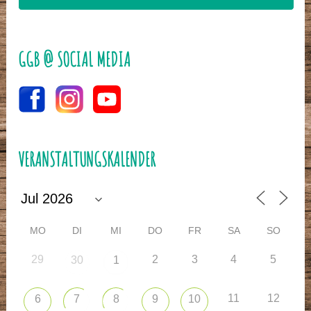
GGB @ SOCIAL MEDIA
VERANSTALTUNGSKALENDER
MO
DI
MI
DO
FR
SA
SO
29
2
3
4
5
30
1
11
12
6
7
8
9
10