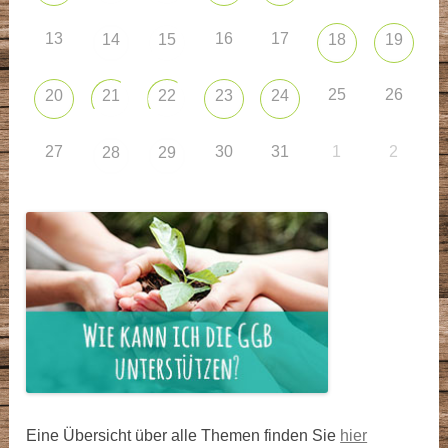
13
16
17
14
15
18
19
25
26
20
21
22
23
24
27
30
31
1
2
28
29
Eine Übersicht über alle Themen finden Sie
hier