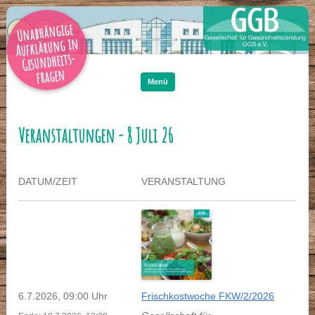
Unabhängige
Aufklärung in
Gesundheits-
Zum
Inhalt
fragen
springen
Menü
Veranstaltungen - 8 Juli 26
DATUM/ZEIT
VERANSTALTUNG
6.7.2026, 09:00 Uhr
Frischkostwoche FKW/2/2026