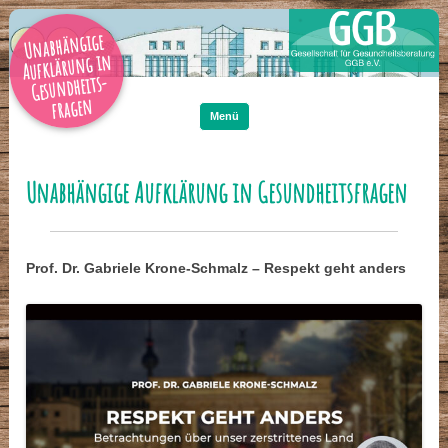
Unabhängige
Aufklärung in
Gesundheits-
Zum
Inhalt
fragen
springen
Menü
Unabhängige Aufklärung in Gesundheitsfragen
Prof. Dr. Gabriele Krone-Schmalz – Respekt geht anders