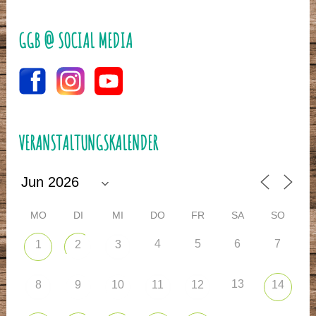
GGB @ SOCIAL MEDIA
VERANSTALTUNGSKALENDER
MO
DI
MI
DO
FR
SA
SO
4
5
6
7
1
2
3
13
8
9
10
11
12
14