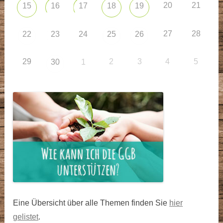
20
21
15
16
17
18
19
27
28
22
23
24
25
26
29
2
3
4
5
30
1
Eine Übersicht über alle Themen finden Sie
hier
gelistet
.